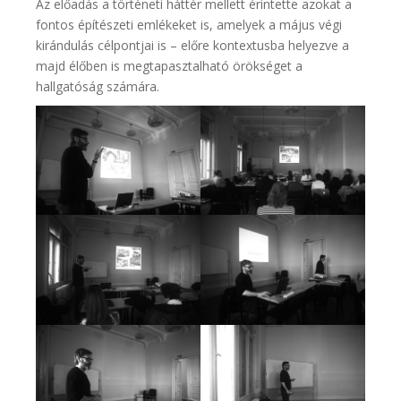
Az előadás a történeti háttér mellett érintette azokat a
fontos építészeti emlékeket is, amelyek a május végi
kirándulás célpontjai is – előre kontextusba helyezve a
majd élőben is megtapasztalható örökséget a
hallgatóság számára.