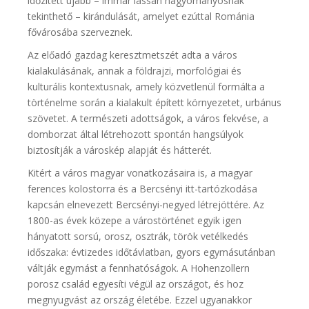
időzített újabb – immár lassan hagyományosnak
tekinthető – kirándulását, amelyet ezúttal Románia
fővárosába szerveznek.
Az előadó gazdag keresztmetszét adta a város
kialakulásának, annak a földrajzi, morfológiai és
kulturális kontextusnak, amely közvetlenül formálta a
történelme során a kialakult épített környezetet, urbánus
szövetet. A természeti adottságok, a város fekvése, a
domborzat által létrehozott spontán hangsúlyok
biztosítják a városkép alapját és hátterét.
Kitért a város magyar vonatkozásaira is, a magyar
ferences kolostorra és a Bercsényi itt-tartózkodása
kapcsán elnevezett Bercsényi-negyed létrejöttére. Az
1800-as évek közepe a várostörténet egyik igen
hányatott sorsú, orosz, osztrák, török vetélkedés
időszaka: évtizedes időtávlatban, gyors egymásutánban
váltják egymást a fennhatóságok. A Hohenzollern
porosz család egyesíti végül az országot, és hoz
megnyugvást az ország életébe. Ezzel ugyanakkor