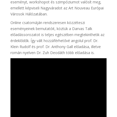
eseményt, workshopot és szimpóziumot valósít meg,
emellett képviseli Nagyváradot az Art Nouveau Európai
Városok Hálózatában.
Online csatornáján rendszeresen közzéteszi
eseményeinek bemutatóit, köztük a Darvas Talk
előadássorozatot is teljes egészében megtekinthetik az
érdeklődők. Így vált hozzáférhetővé angolul prof. Dr.
Klein Rudolf és prof. Dr. Anthony Gall előadása, illetve
román nyelven Dr. Zuh Deodáth több előadása is.