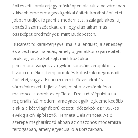
építészeti karakterjegy másképpen alakult a belvárosban
– kisebb emeletmagasságokkal épített korábbi épületei
jobban tudjék fogadni a modernista, szalagablakos, új
építésű szomszédokat, ami egy alapjaiban más
összképet eredményez, mint Budapesten.
Bukarest fő karakterjegyei ma is a lendület, a sebesség
és a technikai haladás, amely ugyanakkor olyan épített
örökségi értékeket rejt, mint középkori
pincemaradványok az egykori karavánszerájokból, a
bizánci emlékek, templomok és kolostrok megmaradt
épületei, vagy a Hohenzollern idők védelmi és
városépítészeti fejlesztései, mint a vizesárok és a
metropolita domb és épületei. Erre tud ráépülni az a
regionális ízű modern, amelynek egyik legkiemelkedőbb
alakja a két világháború közötti időszaktól az 1960-as
évekig aktív építésznő, Henrieta Delavrancea. Az ő
szerepe meghatározó abban az önazonos modernista
felfogásban, amely egyedülálló a korszakban.