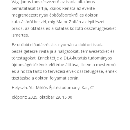
Vági János tanszékvezető az iskola általános
bemutatását tartja, Zsíros Renáta az évente
megrendezett nyári építőtáborokról és doktori
kutatásáról beszél, míg Major Zoltán az építészeti
praxis, az oktatás és a kutatás közötti összefüggéseket
ismerteti.
Ez utóbbi előadásrészlet nyomán a doktori iskola
beszélgetésre invitálja a hallgatókat, témavezetőket és
törzstagokat. Ennek tétje a DLA-kutatás tudományos
újdonságértékének előtérbe állítása, illetve a mestermű
és a hozzá tartozó tervezési elvek összefüggése, ennek
tisztázása a doktori folyamat során.
Helyszín: Ybl Miklós Építéstudományi Kar, C1
Időpont: 2025. október 29. 15:00