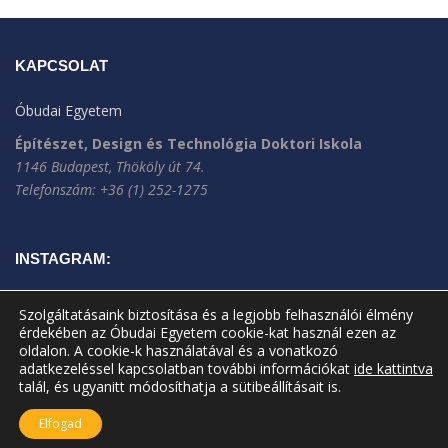
KAPCSOLAT
Óbudai Egyetem
Építészet, Design és Technológia Doktori Iskola
1146 Budapest, Thököly út 74.
Telefonszám: +36 (1) 252-1275
INSTAGRAM:
Szolgáltatásaink biztosítása és a legjobb felhasználói élmény
érdekében az Óbudai Egyetem cookie-kat használ ezen az
oldalon. A cookie-k használatával és a vonatkozó
adatkezeléssel kapcsolatban további információkat
ide kattintva
talál, és ugyanitt módosíthatja a sütibeállításait is.
Elfogad
A jelenlegi oldal frissítve: 2025.10.28.