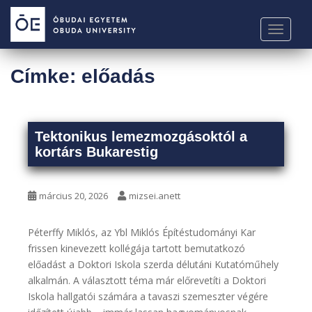
S
k
TOGGLE
i
p
t
Címke:
előadás
o
m
a
i
Tektonikus lemezmozgásoktól a
kortárs Bukarestig
n
c
o
március 20, 2026
mizsei.anett
n
t
e
Péterffy Miklós, az Ybl Miklós Építéstudományi Kar
n
frissen kinevezett kollégája tartott bemutatkozó
t
előadást a Doktori Iskola szerda délutáni Kutatóműhely
alkalmán. A választott téma már előrevetíti a Doktori
Iskola hallgatói számára a tavaszi szemeszter végére