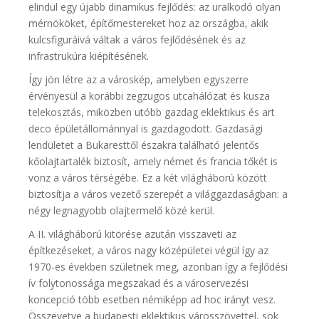
elindul egy újabb dinamikus fejlődés: az uralkodó olyan
mérnököket, építőmestereket hoz az országba, akik
kulcsfiguráivá váltak a város fejlődésének és az
infrastrukúra kiépítésének.
Így jön létre az a városkép, amelyben egyszerre
érvényesül a korábbi zegzugos utcahálózat és kusza
telekosztás, miközben utóbb gazdag eklektikus és art
deco épületállománnyal is gazdagodott. Gazdasági
lendületet a Bukaresttől északra található jelentős
kőolajtartalék biztosít, amely német és francia tőkét is
vonz a város térségébe. Ez a két világháború között
biztosítja a város vezető szerepét a világgazdaságban: a
négy legnagyobb olajtermelő közé kerül.
A II. világháború kitörése azután visszaveti az
építkezéseket, a város nagy középületei végül így az
1970-es években születnek meg, azonban így a fejlődési
ív folytonossága megszakad és a városervezési
koncepció több esetben némiképp ad hoc irányt vesz.
Összevetve a budapesti eklektikus városszövettel, sok