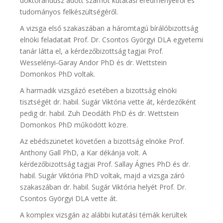
doktorandusz adott számot kutatási eredményeiről és
tudományos felkészültségéről.
A vizsga első szakaszában a háromtagú bírálóbizottság
elnöki feladatait Prof. Dr. Csontos Györgyi DLA egyetemi
tanár látta el, a kérdezőbizottság tagjai Prof.
Wesselényi-Garay Andor PhD és dr. Wettstein
Domonkos PhD voltak.
A harmadik vizsgázó esetében a bizottság elnöki
tisztségét dr. habil. Sugár Viktória vette át, kérdezőként
pedig dr. habil. Zuh Deodáth PhD és dr. Wettstein
Domonkos PhD működött közre.
Az ebédszünetet követően a bizottság elnöke Prof.
Anthony Gall PhD, a Kar dékánja volt. A
kérdezőbizottság tagjai Prof. Sallay Ágnes PhD és dr.
habil. Sugár Viktória PhD voltak, majd a vizsga záró
szakaszában dr. habil. Sugár Viktória helyét Prof. Dr.
Csontos Györgyi DLA vette át.
A komplex vizsgán az alábbi kutatási témák kerültek