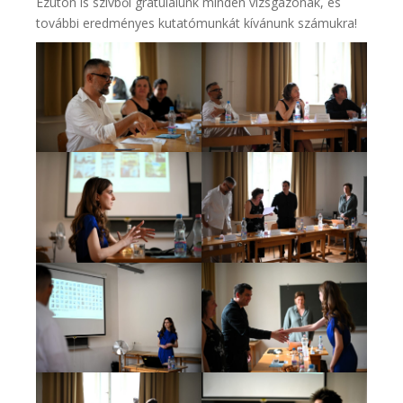
Ezúton is szívből gratulálunk minden vizsgázónak, és
további eredményes kutatómunkát kívánunk számukra!