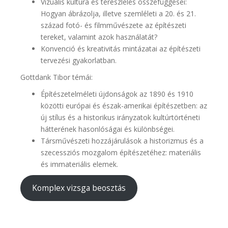
Vizuális kultúra és térészlelés összefüggései:
Hogyan ábrázolja, illetve szemléleti a 20. és 21.
század fotó- és filmművészete az építészeti
tereket, valamint azok használatát?
Konvenció és kreativitás mintázatai az építészeti
tervezési gyakorlatban.
Gottdank Tibor témái:
Építészetelméleti újdonságok az 1890 és 1910
közötti európai és észak-amerikai építészetben: az
új stílus és a historikus irányzatok kultúrtörténeti
hátterének hasonlóságai és különbségei.
Társművészeti hozzájárulások a historizmus és a
szecessziós mozgalom építészetéhez: materiális
és immateriális elemek.
Komplex vizsga beosztás