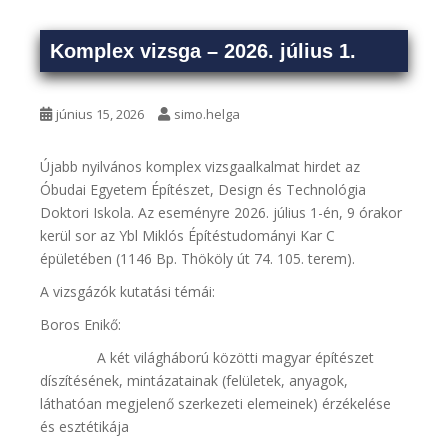
Komplex vizsga – 2026. július 1.
június 15, 2026
simo.helga
Újabb nyilvános komplex vizsgaalkalmat hirdet az
Óbudai Egyetem Építészet, Design és Technológia
Doktori Iskola. Az eseményre 2026. július 1-én, 9 órakor
kerül sor az Ybl Miklós Építéstudományi Kar C
épületében (1146 Bp. Thököly út 74. 105. terem).
A vizsgázók kutatási témái:
Boros Enikő:
​​ A két világháború közötti magyar építészet
díszítésének, mintázatainak (felületek, anyagok,
láthatóan megjelenő szerkezeti elemeinek) érzékelése
és esztétikája​