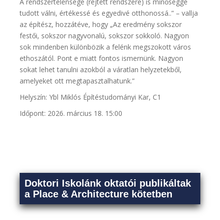
A rendszertelensége (rejtett rendszere) is minőséggé
tudott válni, értékessé és egyedivé otthonossá..” – vallja
az építész, hozzátéve, hogy „Az eredmény sokszor
festői, sokszor nagyvonalú, sokszor sokkoló. Nagyon
sok mindenben különbözik a felénk megszokott város
ethoszától. Pont e miatt fontos ismernünk. Nagyon
sokat lehet tanulni azokból a váratlan helyzetekből,
amelyeket ott megtapasztalhatunk.”
Helyszín: Ybl Miklós Építéstudományi Kar, C1
Időpont: 2026. március 18. 15:00
Doktori Iskolánk oktatói publikáltak
a Place & Architecture kötetben