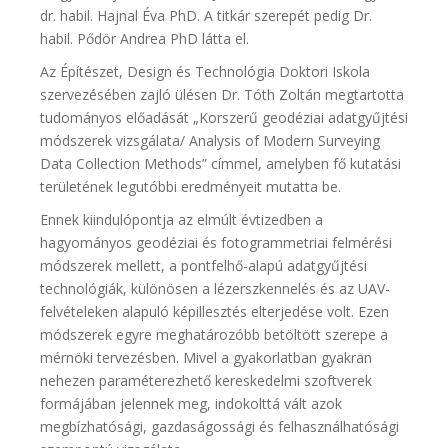
dr. habil. Hajnal Éva PhD. A titkár szerepét pedig Dr.
habil. Pődör Andrea PhD látta el.
Az Építészet, Design és Technológia Doktori Iskola
szervezésében zajló ülésen Dr. Tóth Zoltán megtartotta
tudományos előadását „Korszerű geodéziai adatgyűjtési
módszerek vizsgálata/ Analysis of Modern Surveying
Data Collection Methods” címmel, amelyben fő kutatási
területének legutóbbi eredményeit mutatta be.
Ennek kiindulópontja az elmúlt évtizedben a
hagyományos geodéziai és fotogrammetriai felmérési
módszerek mellett, a pontfelhő-alapú adatgyűjtési
technológiák, különösen a lézerszkennelés és az UAV-
felvételeken alapuló képillesztés elterjedése volt. Ezen
módszerek egyre meghatározóbb betöltött szerepe a
mérnöki tervezésben. Mivel a gyakorlatban gyakran
nehezen paraméterezhető kereskedelmi szoftverek
formájában jelennek meg, indokolttá vált azok
megbízhatósági, gazdaságossági és felhasználhatósági