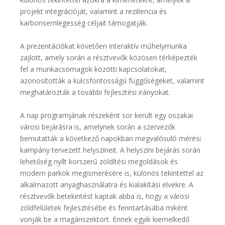
projekt integrációját, valamint a reziliencia és
karbonsemlegesség céljait támogatják.
A prezentációkat követően interaktív műhelymunka
zajlott, amely során a résztvevők közösen térképezték
fel a munkacsomagok közötti kapcsolatokat,
azonosították a kulcsfontosságú függőségeket, valamint
meghatározták a további fejlesztési irányokat.
A nap programjának részeként sor került egy oszakai
városi bejárásra is, amelynek során a szervezők
bemutatták a következő napokban megvalósuló mérési
kampány tervezett helyszíneit. A helyszíni bejárás során
lehetőség nyílt korszerű zöldítési megoldások és
modern parkok megismerésére is, különös tekintettel az
alkalmazott anyaghasználatra és kialakítási elvekre. A
résztvevők betekintést kaptak abba is, hogy a városi
zöldfelületek fejlesztésébe és fenntartásába miként
vonják be a magánszektort. Ennek egyik kiemelkedő