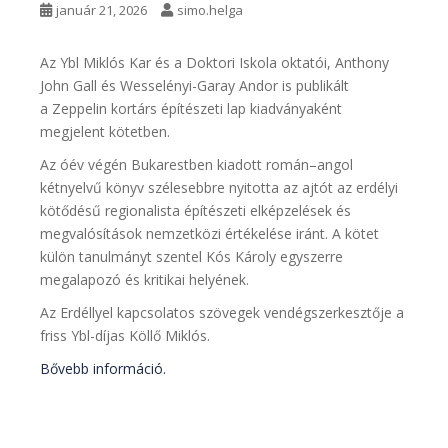
január 21, 2026
simo.helga
Az Ybl Miklós Kar és a Doktori Iskola oktatói, Anthony
John Gall és Wesselényi-Garay Andor is publikált
a Zeppelin kortárs építészeti lap kiadványaként
megjelent kötetben.
Az óév végén Bukarestben kiadott román–angol
kétnyelvű könyv szélesebbre nyitotta az ajtót az erdélyi
kötődésű regionalista építészeti elképzelések és
megvalósítások nemzetközi értékelése iránt. A kötet
külön tanulmányt szentel Kós Károly egyszerre
megalapozó és kritikai helyének.
Az Erdéllyel kapcsolatos szövegek vendégszerkesztője a
friss Ybl-díjas Köllő Miklós.
Bővebb információ.