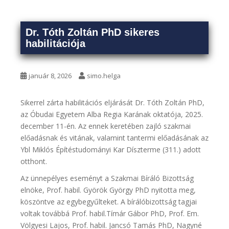
Dr. Tóth Zoltán PhD sikeres
habilitációja
január 8, 2026
simo.helga
Sikerrel zárta habilitációs eljárását Dr. Tóth Zoltán PhD,
az Óbudai Egyetem Alba Regia Karának oktatója, 2025.
december 11-én. Az ennek keretében zajló szakmai
előadásnak és vitának, valamint tantermi előadásának az
Ybl Miklós Építéstudományi Kar Díszterme (311.) adott
otthont.
Az ünnepélyes eseményt a Szakmai Bíráló Bizottság
elnöke, Prof. habil. Györök György PhD nyitotta meg,
köszöntve az egybegyűlteket. A bírálóbizottság tagjai
voltak továbbá Prof. habil.Tímár Gábor PhD, Prof. Em.
Völgyesi Lajos, Prof. habil. Jancsó Tamás PhD, Nagyné