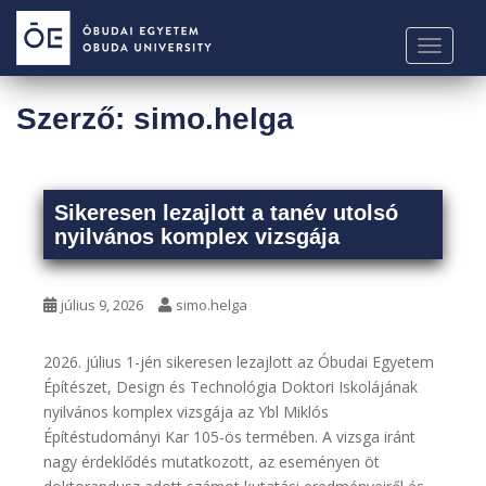
S
k
TOGGLE
i
p
t
Szerző:
simo.helga
o
m
a
i
Sikeresen lezajlott a tanév utolsó
nyilvános komplex vizsgája
n
c
o
július 9, 2026
simo.helga
n
t
e
2026. július 1-jén sikeresen lezajlott az Óbudai Egyetem
n
Építészet, Design és Technológia Doktori Iskolájának
t
nyilvános komplex vizsgája az Ybl Miklós
Építéstudományi Kar 105-ös termében. A vizsga iránt
nagy érdeklődés mutatkozott, az eseményen öt