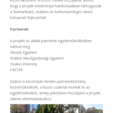
közös akcióterv. A közös munka hozzájárult ahhoz,
hogy a projekt eredményei hatékonyabban támogassák
a fenntartható, reziliens és karbonsemleges városi
környezet fejlesztését.
Partnerek
A projekt az alábbi partnerek együttműködésében
valósul meg:
Óbudai Egyetem
Krakkói Mezőgazdasági Egyetem
Osaka University
F4STER
Ezúton is köszönjük minden partnerintézmény
közreműködését, a közös szakmai munkát és az
együttműködést, amely jelentősen hozzájárul a projekt
sikeres előrehaladásához.