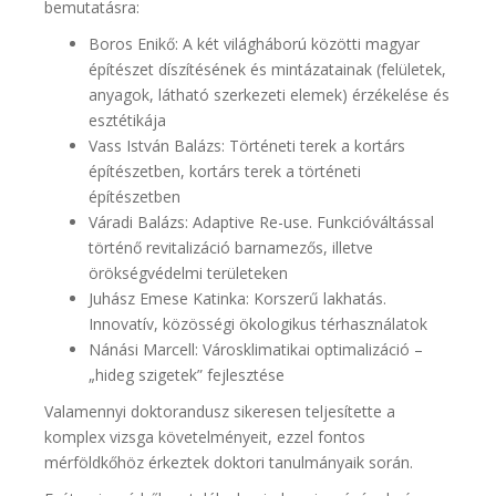
bemutatásra:
Boros Enikő: A két világháború közötti magyar
építészet díszítésének és mintázatainak (felületek,
anyagok, látható szerkezeti elemek) érzékelése és
esztétikája
Vass István Balázs: Történeti terek a kortárs
építészetben, kortárs terek a történeti
építészetben
Váradi Balázs: Adaptive Re-use. Funkcióváltással
történő revitalizáció barnamezős, illetve
örökségvédelmi területeken
Juhász Emese Katinka: Korszerű lakhatás.
Innovatív, közösségi ökologikus térhasználatok
Nánási Marcell: Városklimatikai optimalizáció –
„hideg szigetek” fejlesztése
Valamennyi doktorandusz sikeresen teljesítette a
komplex vizsga követelményeit, ezzel fontos
mérföldkőhöz érkeztek doktori tanulmányaik során.