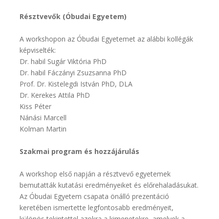
Résztvevők (Óbudai Egyetem)
A workshopon az Óbudai Egyetemet az alábbi kollégák
képviselték:
Dr. habil Sugár Viktória PhD
Dr. habil Fáczányi Zsuzsanna PhD
Prof. Dr. Kistelegdi István PhD, DLA
Dr. Kerekes Attila PhD
Kiss Péter
Nánási Marcell
Kolman Martin
Szakmai program és hozzájárulás
A workshop első napján a résztvevő egyetemek
bemutatták kutatási eredményeiket és előrehaladásukat.
Az Óbudai Egyetem csapata önálló prezentáció
keretében ismertette legfontosabb eredményeit,
különös tekintettel azokra a kimenetekre, amelyek a