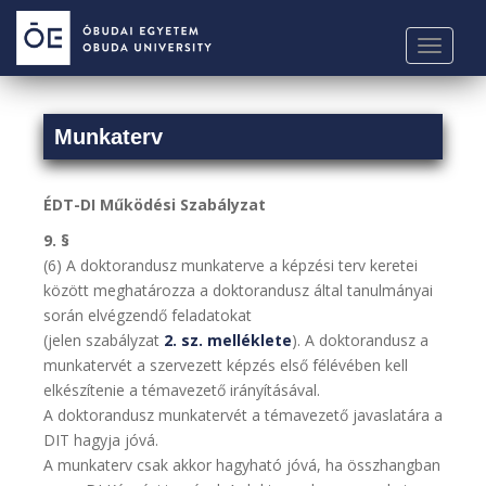
S
k
TOGGLE
i
p
t
Munkaterv
o
m
a
ÉDT-DI Működési Szabályzat
i
n
9. §
c
(6) A doktorandusz munkaterve a képzési terv keretei
o
között meghatározza a doktorandusz által tanulmányai
n
során elvégzendő feladatokat
t
(jelen szabályzat
2. sz. melléklete
). A doktorandusz a
e
munkatervét a szervezett képzés első félévében kell
n
elkészítenie a témavezető irányításával.
t
A doktorandusz munkatervét a témavezető javaslatára a
DIT hagyja jóvá.
A munkaterv csak akkor hagyható jóvá, ha összhangban