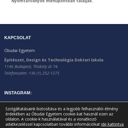
Nyomtatványok menüpontban találják.
KAPCSOLAT
Óbudai Egyetem
Építészet, Design és Technológia Doktori Iskola
1146 Budapest, Thököly út 74.
Telefonszám: +36 (1) 252-1275
INSTAGRAM:
Szolgáltatásaink biztosítása és a legjobb felhasználói élmény
érdekében az Óbudai Egyetem cookie-kat használ ezen az
oldalon. A cookie-k használatával és a vonatkozó
adatkezeléssel kapcsolatban további információkat
ide kattintva