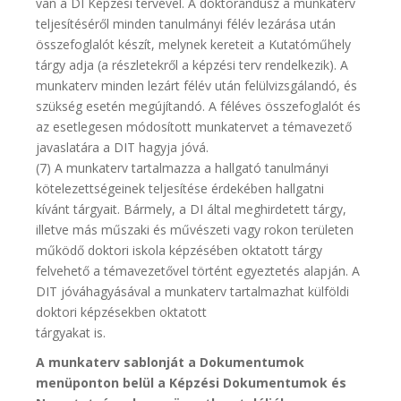
van a DI Képzési tervével. A doktorandusz a munkaterv
teljesítéséről minden tanulmányi félév lezárása után
összefoglalót készít, melynek kereteit a Kutatóműhely
tárgy adja (a részletekről a képzési terv rendelkezik). A
munkaterv minden lezárt félév után felülvizsgálandó, és
szükség esetén megújítandó. A féléves összefoglalót és
az esetlegesen módosított munkatervet a témavezető
javaslatára a DIT hagyja jóvá.
(7) A munkaterv tartalmazza a hallgató tanulmányi
kötelezettségeinek teljesítése érdekében hallgatni
kívánt tárgyait. Bármely, a DI által meghirdetett tárgy,
illetve más műszaki és művészeti vagy rokon területen
működő doktori iskola képzésében oktatott tárgy
felvehető a témavezetővel történt egyeztetés alapján. A
DIT jóváhagyásával a munkaterv tartalmazhat külföldi
doktori képzésekben oktatott
tárgyakat is.
A munkaterv sablonját a Dokumentumok
menüponton belül a Képzési Dokumentumok és