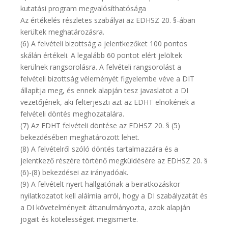
kutatási program megvalósíthatósága
Az értékelés részletes szabályai az EDHSZ 20. §-ában
kerültek meghatározásra.
(6) A felvételi bizottság a jelentkezőket 100 pontos
skálán értékeli. A legalább 60 pontot elért jelöltek
kerülnek rangsorolásra. A felvételi rangsorolást a
felvételi bizottság véleményét figyelembe véve a DIT
állapítja meg, és ennek alapján tesz javaslatot a DI
vezetőjének, aki felterjeszti azt az EDHT elnökének a
felvételi döntés meghozatalára.
(7) Az EDHT felvételi döntése az EDHSZ 20. § (5)
bekezdésében meghatározott lehet.
(8) A felvételről szóló döntés tartalmazzára és a
jelentkező részére történő megküldésére az EDHSZ 20. §
(6)-(8) bekezdései az irányadóak.
(9) A felvételt nyert hallgatónak a beiratkozáskor
nyilatkozatot kell aláírnia arról, hogy a DI szabályzatát és
a DI követelményeit áttanulmányozta, azok alapján
jogait és kötelességeit megismerte.