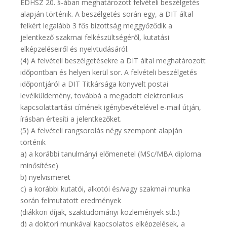
EDHSZ 20. §-ában meghatározott felvételi beszélgetés
alapján történik. A beszélgetés során egy, a DIT által
felkért legalább 3 fős bizottság meggyőződik a
jelentkező szakmai felkészültségéről, kutatási
elképzeléseiről és nyelvtudásáról.
(4) A felvételi beszélgetésekre a DIT által meghatározott
időpontban és helyen kerül sor. A felvételi beszélgetés
időpontjáról a DIT Titkársága könyvelt postai
levélküldemény, továbbá a megadott elektronikus
kapcsolattartási címének igénybevételével e-mail útján,
írásban értesíti a jelentkezőket.
(5) A felvételi rangsorolás négy szempont alapján
történik
a) a korábbi tanulmányi előmenetel (MSc/MBA diploma
minősítése)
b) nyelvismeret
c) a korábbi kutatói, alkotói és/vagy szakmai munka
során felmutatott eredmények
(diákköri díjak, szaktudományi közlemények stb.)
d) a doktori munkával kapcsolatos elképzelések, a