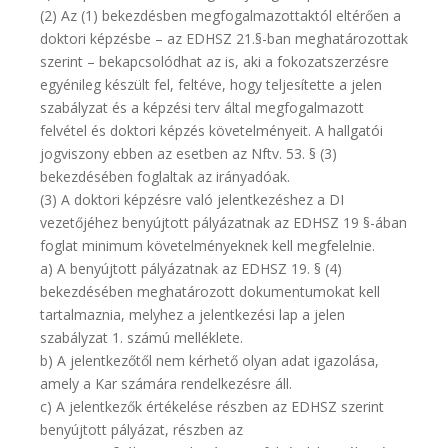
(2) Az (1) bekezdésben megfogalmazottaktól eltérően a
doktori képzésbe – az EDHSZ 21.§-ban meghatározottak
szerint – bekapcsolódhat az is, aki a fokozatszerzésre
egyénileg készült fel, feltéve, hogy teljesítette a jelen
szabályzat és a képzési terv által megfogalmazott
felvétel és doktori képzés követelményeit. A hallgatói
jogviszony ebben az esetben az Nftv. 53. § (3)
bekezdésében foglaltak az irányadóak.
(3) A doktori képzésre való jelentkezéshez a DI
vezetőjéhez benyújtott pályázatnak az EDHSZ 19 §-ában
foglat minimum követelményeknek kell megfelelnie.
a) A benyújtott pályázatnak az EDHSZ 19. § (4)
bekezdésében meghatározott dokumentumokat kell
tartalmaznia, melyhez a jelentkezési lap a jelen
szabályzat 1. számú melléklete.
b) A jelentkezőtől nem kérhető olyan adat igazolása,
amely a Kar számára rendelkezésre áll.
c) A jelentkezők értékelése részben az EDHSZ szerint
benyújtott pályázat, részben az