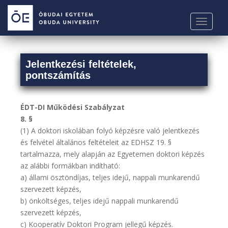
S
k
TOGGLE
i
p
t
Jelentkezési feltételek,
o
pontszámítás
m
a
i
ÉDT-DI Működési Szabályzat
n
8. §
c
(1) A doktori iskolában folyó képzésre való jelentkezés
o
és felvétel általános feltételeit az EDHSZ 19. §
n
tartalmazza, mely alapján az Egyetemen doktori képzés
t
az alábbi formákban indítható:
e
a) állami ösztöndíjas, teljes idejű, nappali munkarendű
n
szervezett képzés,
t
b) önköltséges, teljes idejű nappali munkarendű
szervezett képzés,
c) Kooperatív Doktori Program jellegű képzés.