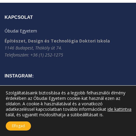
KAPCSOLAT
Óbudai Egyetem
Építészet, Design és Technológia Doktori Iskola
1146 Budapest, Thököly út 74.
Telefonszám: +36 (1) 252-1275
INSTAGRAM:
Szolgáltatásaink biztosítása és a legjobb felhasználói élmény
érdekében az Óbudai Egyetem cookie-kat használ ezen az
oldalon. A cookie-k használatával és a vonatkozó
adatkezeléssel kapcsolatban további információkat
ide kattintva
talál, és ugyanitt módosíthatja a sütibeállításait is.
Elfogad
A jelenlegi oldal frissítve: 2023.10.30.