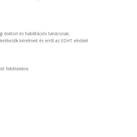
i doktori és habilitációs tanácsnak;
jelentkezők kérelmeit és erről az EDHT elnökét
t feltételekre;