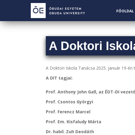
S
k
FŐOLDAL
i
p
t
o
A Doktori Isko
m
a
i
n
A Doktori Iskola Tanácsa 2025. január 19-én ta
c
A DIT tagjai:
o
n
Prof. Anthony John Gall, az ÉDT-DI vezet
t
e
Prof. Csontos Györgyi
n
Prof. Ferencz Marcel
t
Prof. Em. Kisfaludy Márta
Dr. habil. Zuh Deodáth