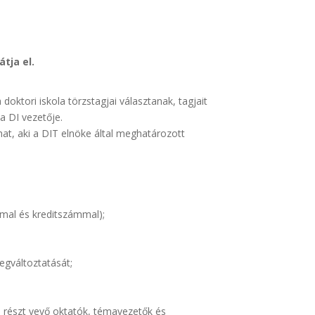
átja el.
doktori iskola törzstagjai választanak, tagjait
a DI vezetője.
that, aki a DIT elnöke által meghatározott
mmal és kreditszámmal);
megváltoztatását;
n részt vevő oktatók, témavezetők és