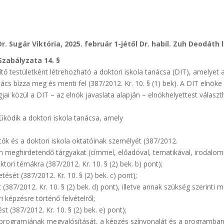
Dr. Sugár Viktória, 2025. február 1-jétől Dr. habil. Zuh Deodáth l
Szabályzata 14. §
tő testületként létrehozható a doktori iskola tanácsa (DIT), amelyet a 
cs bízza meg és menti fel (387/2012. Kr. 10. § (1) bek). A DIT elnöke 
gjai közül a DIT – az elnök javaslata alapján – elnökhelyettest válasz
ködik a doktori iskola tanácsa, amely
ők és a doktori iskola oktatóinak személyét (387/2012.
ben meghirdetendő tárgyakat (címmel, előadóval, tematikával, irodalo
tori témákra (387/2012. Kr. 10. § (2) bek. b) pont);
ését (387/2012. Kr. 10. § (2) bek. c) pont);
387/2012. Kr. 10. § (2) bek. d) pont), illetve annak szükség szerinti 
 képzésre történő felvételről;
t (387/2012. Kr. 10. § (2) bek. e) pont);
a programjának megvalósítását, a képzés színvonalát és a programba