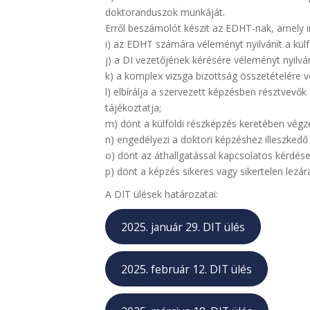
doktoranduszok munkáját.
Erről beszámolót készit az EDHT-nak, amely i
i) az EDHT számára véleményt nyilvánít a kü
j) a DI vezetőjének kérésére véleményt nyilván
k) a komplex vizsga bizottság összetételére v
l) elbírálja a szervezett képzésben résztvevők
tájékoztatja;
m) dönt a külföldi részképzés keretében végz
n) engedélyezi a doktori képzéshez illeszked
o) dönt az áthallgatással kapcsolatos kérdése
p) dönt a képzés sikeres vagy sikertelen lezár
A DIT ülések határozatai:
2025. január 29. DIT ülés
2025. február 12. DIT ülés