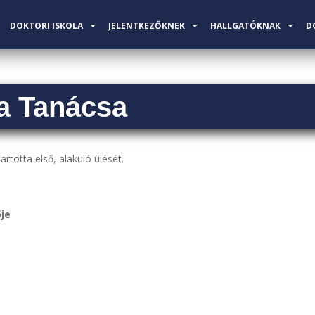
DOKTORI ISKOLA
JELENTKEZŐKNEK
HALLGATÓKNAK
D
la Tanácsa
rtotta első, alakuló ülését.
ője