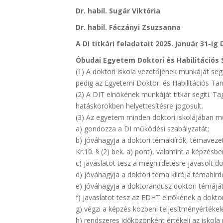
Dr. habil. Sugár Viktória
Dr. habil. Fáczányi Zsuzsanna
A DI titkári feladatait 2025. január 31-ig 
Óbudai Egyetem Doktori és Habilitációs 
(1) A doktori iskola vezetőjének munkáját segí
pedig az Egyetemi Doktori és Habilitációs Taná
(2) A DIT elnökének munkáját titkár segíti. Ta
hatáskörökben helyettesítésre jogosult.
(3) Az egyetem minden doktori iskolájában mű
a) gondozza a DI működési szabályzatát;
b) jóváhagyja a doktori témakiírók, témavezet
Kr.10. § (2) bek. a) pont), valamint a képzés
c) javaslatot tesz a meghirdetésre javasolt dok
d) jóváhagyja a doktori téma kiírója témahirdet
e) jóváhagyja a doktorandusz doktori témáját (
f) javaslatot tesz az EDHT elnökének a doktori
g) végzi a képzés közbeni teljesítményértékelés
h) rendszeres időközönként értékeli az iskol