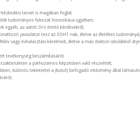
ntézkedési tervet is magában foglal;
lföldi tudományos fokozat honosítása ügyében;
ít egyéb, az adott DI-t érintő kérdésekről;
onatkozó javaslatot tesz az EDHT-nak, illetve az illetékes tudományág
 félév vagy évhalasztási kérelmeit, illetve a más doktori iskolákból át
ett tevékenység beszámításáról;
ő szakterületen a párhuzamos képzésben való részvételt;
kben, különös tekintettel a (külső) befogadó intézmény által támasztot
ásáról;