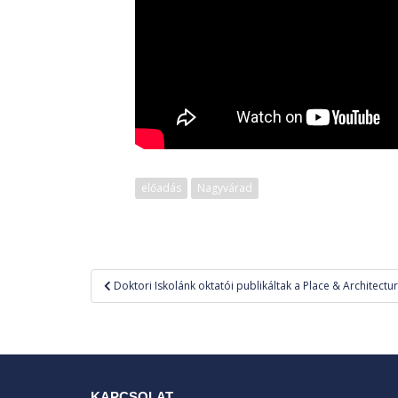
előadás
Nagyvárad
Bejegyzés
Doktori Iskolánk oktatói publikáltak a Place & Architectu
navigáció
KAPCSOLAT