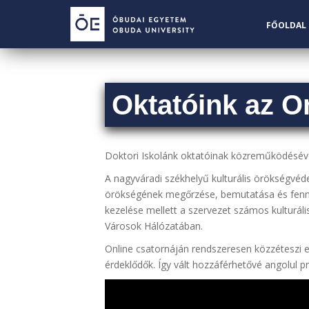
S
k
FŐOLDAL
i
p
t
o
Oktatóink az O
m
a
i
n
Doktori Iskolánk oktatóinak közreműködésével 
c
A nagyváradi székhelyű kulturális örökségvéde
o
örökségének megőrzése, bemutatása és fennt
n
kezelése mellett a szervezet számos kulturá
t
Városok Hálózatában.
e
n
Online csatornáján rendszeresen közzéteszi 
t
érdeklődők. Így vált hozzáférhetővé angolul pr