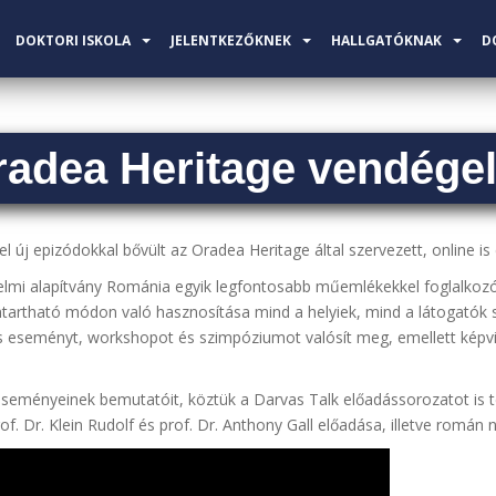
DOKTORI ISKOLA
JELENTKEZŐKNEK
HALLGATÓKNAK
D
radea Heritage vendégel
új epizódokkal bővült az Oradea Heritage által szervezett, online is
lmi alapítvány Románia egyik legfontosabb műemlékekkel foglalkozó sz
artható módon való hasznosítása mind a helyiek, mind a látogatók
lis eseményt, workshopot és szimpóziumot valósít meg, emellett képv
eseményeinek bemutatóit, köztük a Darvas Talk előadássorozatot is t
of. Dr. Klein Rudolf és prof. Dr. Anthony Gall előadása, illetve román