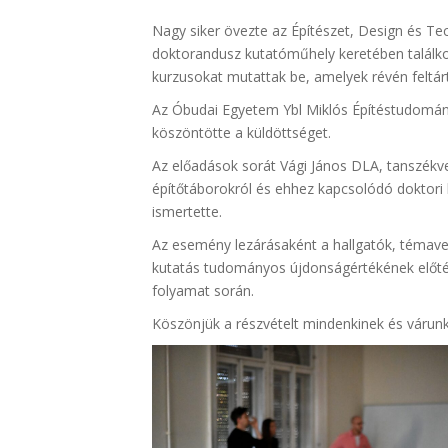
Nagy siker övezte az Építészet, Design és Tec
doktorandusz kutatóműhely keretében találko
kurzusokat mutattak be, amelyek révén feltár
Az Óbudai Egyetem Ybl Miklós Építéstudományi
köszöntötte a küldöttséget.
Az előadások sorát Vági János DLA, tanszékve
építőtáborokról és ehhez kapcsolódó doktori 
ismertette.
Az esemény lezárásaként a hallgatók, témave
kutatás tudományos újdonságértékének előtérb
folyamat során.
Köszönjük a részvételt mindenkinek és várunk