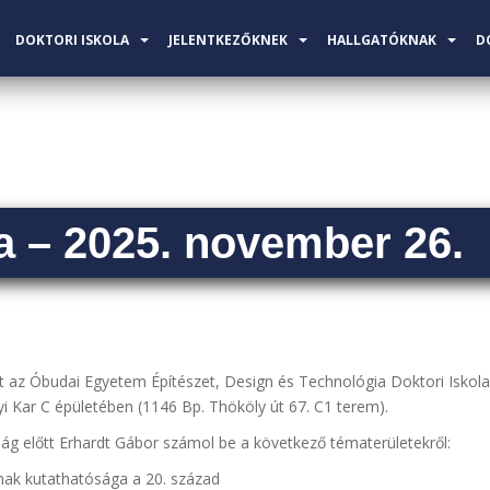
DOKTORI ISKOLA
JELENTKEZŐKNEK
HALLGATÓKNAK
D
 – 2025. november 26.
et az Óbudai Egyetem Építészet, Design és Technológia Doktori Isko
i Kar C épületében (1146 Bp. Thököly út 67. C1 terem).
ság előtt Erhardt Gábor számol be a következő tématerületekről:
inak kutathatósága a 20. század