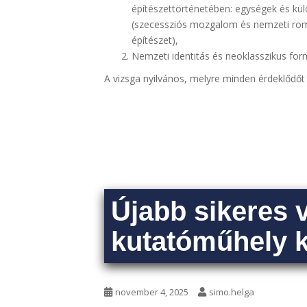
építészettörténetében: egységek és kü
(szecessziós mozgalom és nemzeti roma
építészet),
Nemzeti identitás és neoklasszikus for
A vizsga nyilvános, melyre minden érdeklődőt 
Újabb sikeres 
kutatóműhely 
november 4, 2025
simo.helga