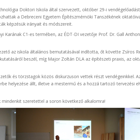
hnológia Doktori Iskola által szervezett, október 29-i vendégelőadást
zhattak a Debreceni Egyetem Építészmérnöki Tanszékének oktatóival
ták képzésük irányait és módszereit.
 Karának C1-es termében, az ÉDT-DI vezetője Prof. Dr. Gall Anthony
zető az iskola általános bemutatásával indította, őt követte Zsíros 
kutatásáról beszél, míg Major Zoltán DLA az építészeti praxis, az ok
zetők és törzstagok közös diskurzuson vettek részt vendégeinkkel. 
e helyezése állt, illetve a mestermű és a hozzá tartozó tervezési el
 mindenkit szeretettel a soron következő alkalomra!