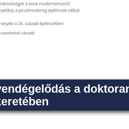
lönbözőségek a korai modernizmustól
ntika) a posztmodernig (építészek nélküli
manyelv a 20. századi építészetben
szeretettel várunk!
vendégelődás a doktora
keretében