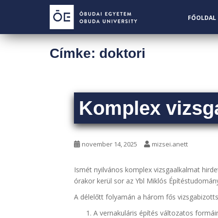
S
k
FŐOLDAL
i
p
t
Címke:
doktori
o
m
a
i
Komplex vizsga
n
c
o
n
november 14, 2025
mizsei.anett
t
e
Ismét nyilvános komplex vizsgaalkalmat hird
n
órakor kerül sor az Ybl Miklós Építéstudomány
t
A délelőtt folyamán a három fős vizsgabizott
A vernakuláris építés változatos formá