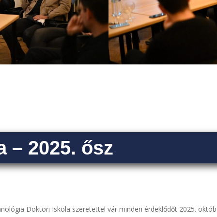
 – 2025. ősz
nológia Doktori Iskola szeretettel vár minden érdeklődőt 2025. októ