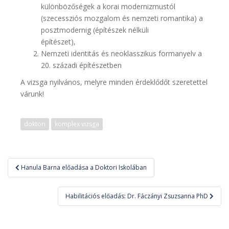
különbözőségek a korai modernizmustól
(szecessziós mozgalom és nemzeti romantika) a
posztmodernig (építészek nélküli
építészet),
Nemzeti identitás és neoklasszikus formanyelv a
20. századi építészetben
A vizsga nyilvános, melyre minden érdeklődőt szeretettel
várunk!
doktori
komplex vizsga
Bejegyzés
Hanula Barna előadása a Doktori Iskolában
navigáció
Habilitációs előadás: Dr. Fáczányi Zsuzsanna PhD