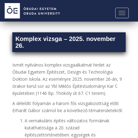
S
k
TOGGLE
i
p
t
Komplex vizsga – 2025. november
o
26.
m
a
i
Ismét nyilvános komplex vizsgaalkalmat hirdet az
n
Óbudai Egyetem Építészet, Design és Technológia
c
Doktori Iskola. Az eseményre 2025. november 26-án, 9
o
órakor kerül sor az Ybl Miklós Építéstudományi Kar C
n
épületében (1146 Bp. Thököly út 67. C1 terem).
t
e
A délelőtt folyamán a három fős vizsgabizottság előtt
n
Erhardt Gábor számol be a következő tématerületekről:
t
A vernakuláris építés változatos formáinak
kutathatósága a 20. század
építészettörténetében: egységek és