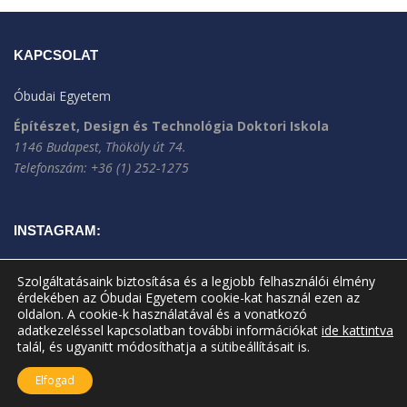
KAPCSOLAT
Óbudai Egyetem
Építészet, Design és Technológia Doktori Iskola
1146 Budapest, Thököly út 74.
Telefonszám: +36 (1) 252-1275
INSTAGRAM:
Szolgáltatásaink biztosítása és a legjobb felhasználói élmény
érdekében az Óbudai Egyetem cookie-kat használ ezen az
oldalon. A cookie-k használatával és a vonatkozó
adatkezeléssel kapcsolatban további információkat
ide kattintva
talál, és ugyanitt módosíthatja a sütibeállításait is.
Elfogad
A jelenlegi oldal frissítve: 2025.11.14.