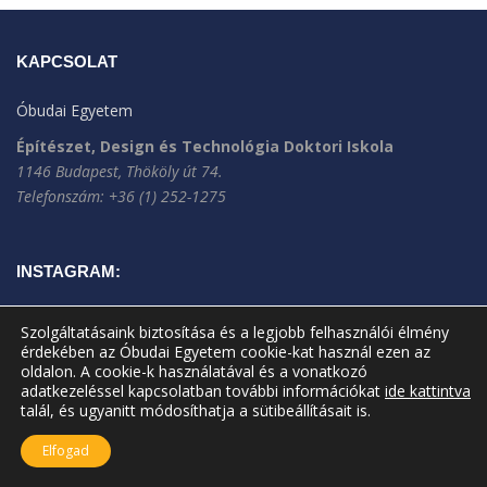
KAPCSOLAT
Óbudai Egyetem
Építészet, Design és Technológia Doktori Iskola
1146 Budapest, Thököly út 74.
Telefonszám: +36 (1) 252-1275
INSTAGRAM:
Szolgáltatásaink biztosítása és a legjobb felhasználói élmény
érdekében az Óbudai Egyetem cookie-kat használ ezen az
oldalon. A cookie-k használatával és a vonatkozó
adatkezeléssel kapcsolatban további információkat
ide kattintva
talál, és ugyanitt módosíthatja a sütibeállításait is.
Elfogad
A jelenlegi oldal frissítve: 2025.04.28.