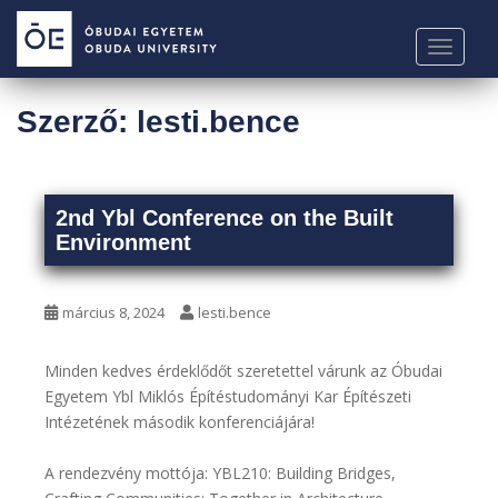
S
k
TOGGLE
i
p
t
Szerző:
lesti.bence
o
m
a
i
2nd Ybl Conference on the Built
Environment
n
c
o
március 8, 2024
lesti.bence
n
t
e
Minden kedves érdeklődőt szeretettel várunk az Óbudai
n
Egyetem Ybl Miklós Építéstudományi Kar Építészeti
t
Intézetének második konferenciájára!
A rendezvény mottója: YBL210: Building Bridges,