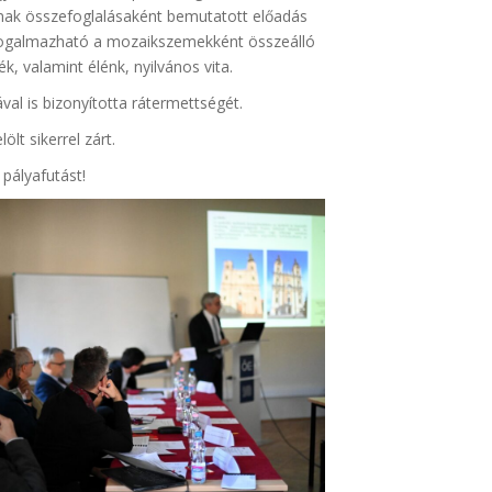
inak összefoglalásaként bemutatott előadás
gfogalmazható a mozaikszemekként összeálló
, valamint élénk, nyilvános vita.
al is bizonyította rátermettségét.
lt sikerrel zárt.
pályafutást!