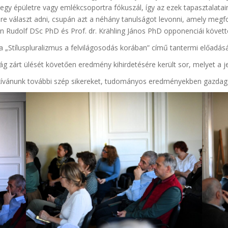
egy épületre vagy emlékcsoportra fókuszál, így az ezek tapasztalata
re választ adni, csupán azt a néhány tanulságot levonni, amely me
in Rudolf DSc PhD és Prof. dr. Krähling János PhD opponenciái követték
Stíluspluralizmus a felvilágosodás korában” című tantermi előadásáv
ág zárt ülését követően eredmény kihirdetésére került sor, melyet a jelö
s kívánunk további szép sikereket, tudományos eredményekben gazdag 