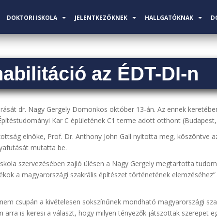
DOKTORI ISKOLA
JELENTKEZŐKNEK
HALLGATÓKNAK
D
abilitáció az ÉDT-DI-n
ljárását dr. Nagy Gergely Domonkos október 13-án. Az ennek keretébe
Építéstudományi Kar C épületének C1 terme adott otthont (Budapest, 
ttság elnöke, Prof. Dr. Anthony John Gall nyitotta meg, köszöntve az
yafutását mutatta be.
 Iskola szervezésében zajló ülésen a Nagy Gergely megtartotta tudo
ékok a magyarországi szakrális építészet történetének elemzéséhez” 
em csupán a kivételesen sokszínűnek mondható magyarországi szakrál
m arra is keresi a választ, hogy milyen tényezők játszottak szerepet 