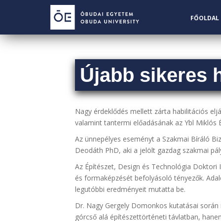
S
k
FŐOLDAL
i
p
t
o
Újabb sikeres h
m
a
i
n
Nagy érdeklődés mellett zárta habilitációs e
c
valamint tantermi előadásának az Ybl Miklós 
o
Az ünnepélyes eseményt a Szakmai Bíráló Bizo
n
Deodáth PhD, aki a jelölt gazdag szakmai pál
t
e
Az Építészet, Design és Technológia Doktori
n
és formaképzését befolyásoló tényezők. Adal
t
legutóbbi eredményeit mutatta be.
Dr. Nagy Gergely Domonkos kutatásai során n
górcső alá építészettörténeti távlatban, hane