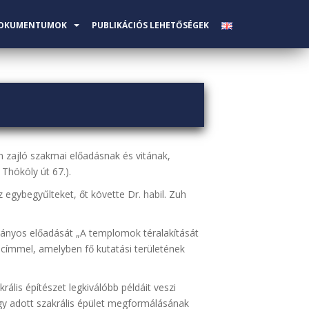
OKUMENTUMOK
PUBLIKÁCIÓS LEHETŐSÉGEK
n zajló szakmai előadásnak és vitának,
Thököly út 67.).
 egybegyűlteket, őt követte Dr. habil. Zuh
mányos előadását „A templomok téralakítását
címmel, amelyben fő kutatási területének
is építészet legkiválóbb példáit veszi
egy adott szakrális épület megformálásának