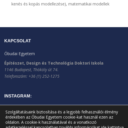
kenés és kopás modellezése), matematikai modellek
KAPCSOLAT
Óbudai Egyetem
Építészet, Design és Technológia Doktori Iskola
1146 Budapest, Thököly út 74.
Telefonszám: +36 (1) 252-1275
INSTAGRAM:
Szolgáltatásaink biztosítása és a legjobb felhasználói élmény
érdekében az Óbudai Egyetem cookie-kat használ ezen az
oldalon. A cookie-k használatával és a vonatkozó
adatkezeléssel kapcsolatban további információkat
ide kattintva