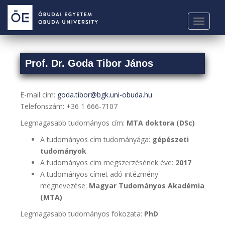
S
k
TOGGLE
i
p
t
Prof. Dr. Goda Tibor János
o
m
a
E-mail cím:
goda.tibor@bgk.uni-obuda.hu
i
Telefonszám: +36 1 666-7107
n
c
Legmagasabb tudományos cím:
MTA doktora (DSc)
o
A tudományos cím tudományága:
gépészeti
n
tudományok
t
A tudományos cím megszerzésének éve:
2017
e
A tudományos címet adó intézmény
n
megnevezése:
Magyar Tudományos Akadémia
t
(MTA)
Legmagasabb tudományos fokozata:
PhD