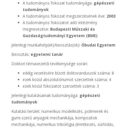
A tudományos fokozat tudományága:
gépészeti
tudományok
A tudományos fokozat megszerzésének éve:
2003
A tudományos fokozatot adó intézmény
megnevezése:
Budapesti Műszaki és
Gazdaságtudományi Egyetem (BME)
Jelenlegi munkahely(ek)/beosztás(ok):
Óbudai Egyetem
Beosztás:
egyetemi tanár
Doktori témavezetői tevékenysége során:
eddig vezetésére bízott doktoranduszok száma: 8
ezek közül abszolutóriumot szerzettek száma: 4
ezek közül fokozatot szerzettek száma: 3
Jelenlegi kutatásainak tudományága:
gépészeti
tudományok
Kutatási terület: numerikus modellezés, polimerek és
gumi-szerű anyagok mechanikája, kompozitok
mechanikája, numerikus tribológia (érintkezés, súrlódás,