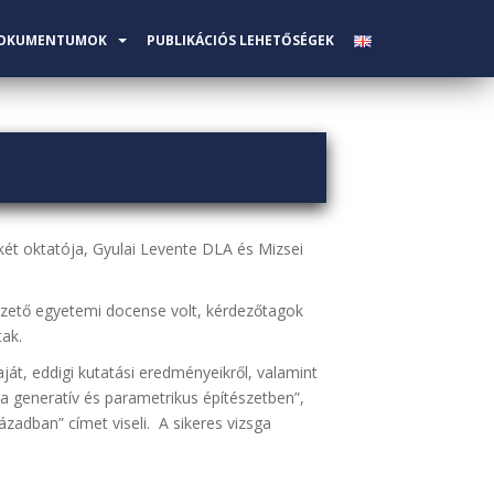
OKUMENTUMOK
PUBLIKÁCIÓS LEHETŐSÉGEK
 két oktatója, Gyulai Levente DLA és Mizsei
zető egyetemi docense volt, kérdezőtagok
tak.
át, eddigi kutatási eredményeikről, valamint
a generatív és parametrikus építészetben”,
ázadban” címet viseli. A sikeres vizsga