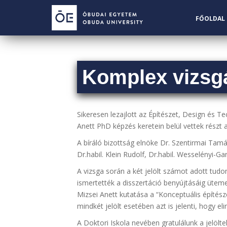
S
k
FŐOLDAL
i
p
t
o
Komplex vizsgá
m
a
i
n
Sikeresen lezajlott az Építészet, Design és T
c
Anett PhD képzés keretein belül vettek részt
o
A bíráló bizottság elnöke Dr. Szentirmai T
n
Dr.habil. Klein Rudolf, Dr.habil. Wesselényi-
t
e
A vizsga során a két jelölt számot adott tud
n
ismertették a disszertáció benyújtásáig ütem
t
Mizsei Anett kutatása a “Konceptuális építésze
mindkét jelölt esetében azt is jelenti, hogy el
A Doktori Iskola nevében gratulálunk a jelölt