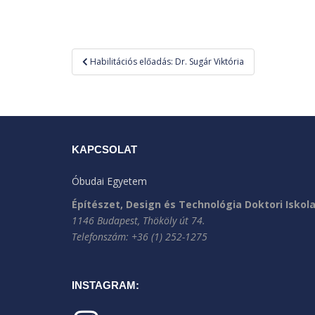
Bejegyzés
Habilitációs előadás: Dr. Sugár Viktória
navigáció
KAPCSOLAT
Óbudai Egyetem
Építészet, Design és Technológia Doktori Iskol
1146 Budapest, Thököly út 74.
Telefonszám: +36 (1) 252-1275
INSTAGRAM: