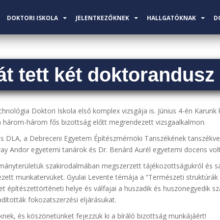
DOKTORI ISKOLA
JELENTKEZŐKNEK
HALLGATÓKNAK
D
t tett két doktorandusz
echnológia Doktori Iskola első komplex vizsgája is. Június 4-én Karunk
 a három-három fős bizottság előtt megrendezett vizsgaalkalmon.
amás DLA, a Debreceni Egyetem Építészmérnöki Tanszékének tanszékve
Garay Andor egyetemi tanárok és Dr. Benárd Aurél egyetemi docens vol
ományterületük szakirodalmában megszerzett tájékozottságukról és saj
ezett munkatervüket. Gyulai Levente témája a “Természeti struktúrák 
t építészettörténeti helye és válfajai a huszadik és huszonegyedik sz
indították fokozatszerzési eljárásukat.
eknek, és köszönetünket fejezzük ki a bíráló bizottság munkájáért!