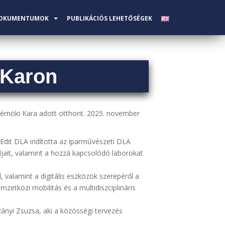
OKUMENTUMOK
PUBLIKÁCIÓS LEHETŐSÉGEK
 Karon
rnöki Kara adott otthont. 2025. november
k Edit DLA indította az iparművészeti DLA
jait, valamint a hozzá kapcsolódó laborokat
 valamint a digitális eszközök szerepéről a
zetközi mobilitás és a multidiszciplináris
zányi Zsuzsa, aki a közösségi tervezés