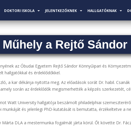
DOKTORI ISKOLA
JELENTKEZŐKNEK
HALLGATÓKNAK
D
 Műhely a Rejtő Sándor
ényének az Óbudai Egyetem Rejtő Sándor Könnyűipari és Környezetmé
t hallgatókkal és érdeklődőkkel.
szló, a kar dékánja nyitotta meg. Az előadások sorát Dr. habil. Csaná
amely során az érdeklődők megismerhették a képzés szerkezetét, cél
ot Watt University hallgatója beszámolt philadelphiai szemeszteréről,
i munkáját és jelenlegi PhD-kutatását is bemutatta, érzékeltetve a nem
udy Márta DLA a mestermunka fogalmát járta körül. Őt követte Dr. Fác