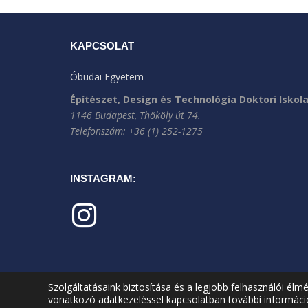
KAPCSOLAT
Óbudai Egyetem
Építészet, Design és Technológia Doktori Iskol
1146 Budapest, Thököly út 74.
Telefonszám: +36 (1) 252-1275
INSTAGRAM:
Szolgáltatásaink biztosítása és a legjobb felhasználói él
vonatkozó adatkezeléssel kapcsolatban további informác