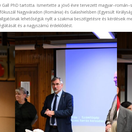
 Gall PhD tartotta. Ismertette a jövő évre tervezett magyar–román–s
 fókuszál Nagyváradon (Románia) és Galashielsben (Egyesült Királyság
hallgatóinak lehetőségük nyílt a szakmai beszélgetésre és kérdéseik m
églátását és a nagyszámú érdeklődést.