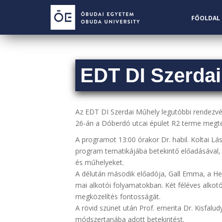
S
k
FŐOLDAL
i
p
t
o
EDT DI Szerdai
m
a
i
n
Az EDT DI Szerdai Műhely legutóbbi rendezv
c
26-án a Dóberdó utcai épület R2 terme megtel
o
A programot 13:00 órakor Dr. habil. Koltai Lá
n
program tematikájába betekintő előadásával, 
t
és műhelyeket.
e
A délután második előadója, Gall Emma, a Heri
n
mai alkotói folyamatokban. Két féléves alkotó
t
megközelítés fontosságát.
A rövid szünet után Prof. emerita Dr. Kisfal
módszertanába adott betekintést.