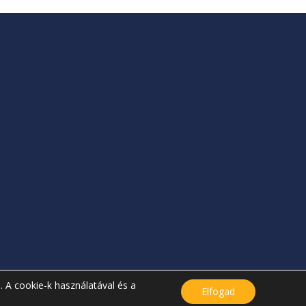
. A cookie-k használatával és a
Elfogad
A jelenlegi oldal frissítve: 2025.12.04.