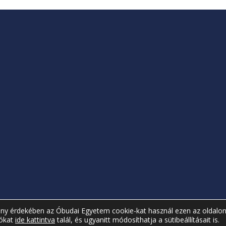
a
mény érdekében az Óbudai Egyetem cookie-kat használ ezen az oldalon
iókat
ide kattintva
talál, és ugyanitt módosíthatja a sütibeállításait is.